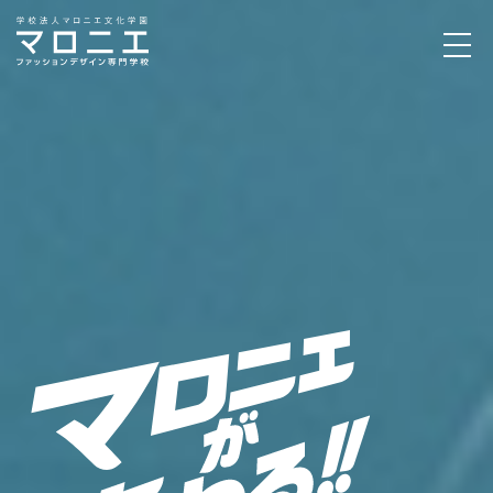
AO入試
第3回エントリー
8月1日〜受付中！
詳しくはこちら！
資料請求
OPEN CAMPUS
マロニエの魅力
学科・コース
イベント / コンテスト