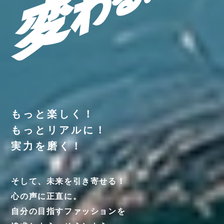
入学案内・学費サポート
就職・独立支援
学校案内
もっと楽しく！
高校生の方へ
保護者の方へ
卒業生の方へ
企業担当者様へ
よくあるご質問
NEWS
お問い合わせ
もっとリアルに！
プライバシーポリシー
実力を磨く！
そして、未来を引き寄せる！
心の声に正直に。
自分の目指すファッションを