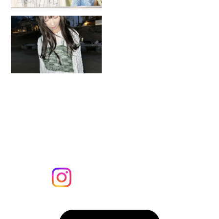
2026.7.26
在校生ブランド「tsumiknit」が
大阪・心斎橋でPOP UP！
MORE
Instagram