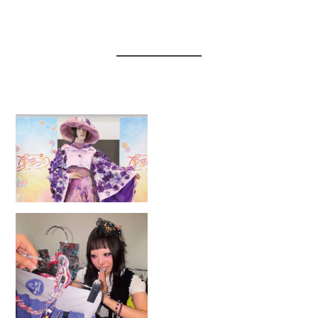
NEWS
お知らせ
2026.8.4
夏休みスペシャルオープンキャン
パス「マロニエ de 夏まつり」開
催
2026.8.3
卒業生ブランド「A3 ★-★★★—
(エースリー)」大阪・中津でPOP
UP開催！